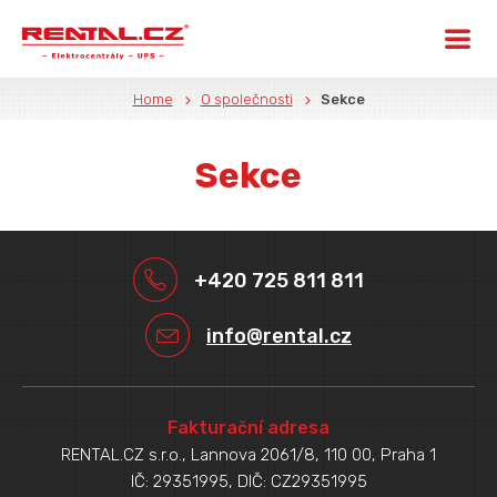
Home
O společnosti
Sekce
Sekce
+420 725 811 811
info@rental.cz
Fakturační adresa
RENTAL.CZ s.r.o., Lannova 2061/8, 110 00, Praha 1
IČ: 29351995, DIČ: CZ29351995