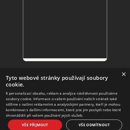
×
Tyto webové stránky používají soubory
cookie.
K personalizaci obsahu, reklam a analýze návštěvnosti používáme
soubory cookie. Informace o vašem používání našich stránek také
2018 © RENTAL.CZ s.r.o.
sdílíme s našimi reklamními a analytickými partnery, kteří je mohou
Lannova 2061/8
kombinovat s dalšími informacemi, které jste jim poskytli nebo které
110 00, Praha 1
shromáždili při vašem používání jejich služeb.
VŠE PŘIJMOUT
VŠE ODMÍTNOUT