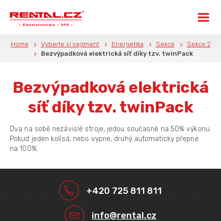
Home
Vyberte si segment
Energetika
Sekce
Sekce 2
Bezvýpadková elektrická síť díky tzv. twinPack
Bezvýpadková elektrická
síť díky tzv. twinPack
Dva na sobě nezávislé stroje, jedou současně na 50% výkonu.
Pokud jeden kolísá, nebo vypne, druhý automaticky přepne
na 100%.
+420 725 811 811
info@rental.cz