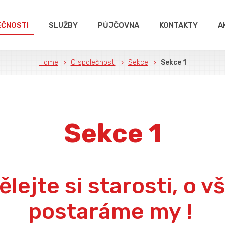
EČNOSTI
SLUŽBY
PŮJČOVNA
KONTAKTY
A
Home
O společnosti
Sekce
Sekce 1
Sekce 1
lejte si starosti, o v
postaráme my !