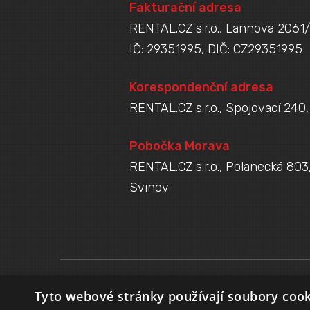
Fakturační adresa
RENTAL.CZ s.r.o., Lannova 2061/
IČ: 29351995, DIČ: CZ29351995
Korespondenční adresa
RENTAL.CZ s.r.o., Spojovací 240
Pobočka Morava
RENTAL.CZ s.r.o., Polanecká 803
Svinov
Tyto webové stránky používají soubory cook
2018 © RENTAL.CZ s.r.o.
|
Lannova 2061/8
|
110 00