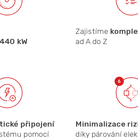
Zajistíme
komplet
1440 kW
ad A do Z
ické připojení
Minimalizace ri
stému pomocí
díky párování ele