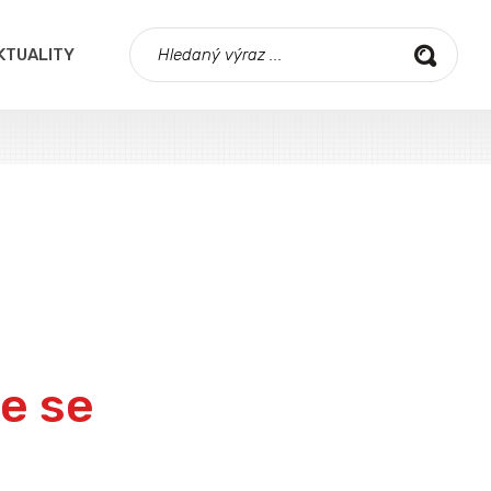
KTUALITY
še se