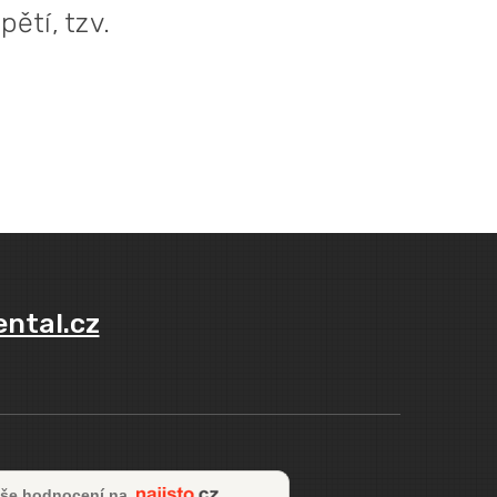
ětí, tzv.
ental.cz
še hodnocení na