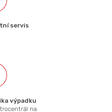
ní servis
zika výpadku
ktrocentrál na