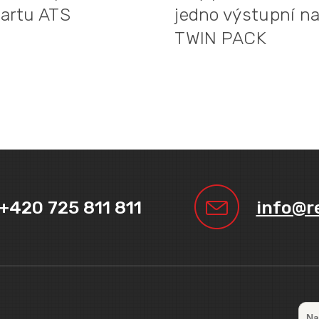
tartu ATS
jedno výstupní nap
TWIN PACK
+420 725 811 811
info@r
Na