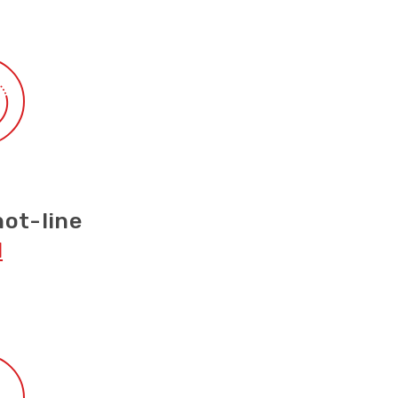
ot-line
1