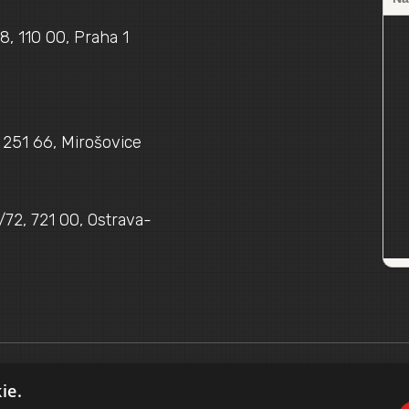
najisto.cz
8, 110 00, Praha 1
, 251 66, Mirošovice
/72, 721 00, Ostrava-
ie.
, Praha 1