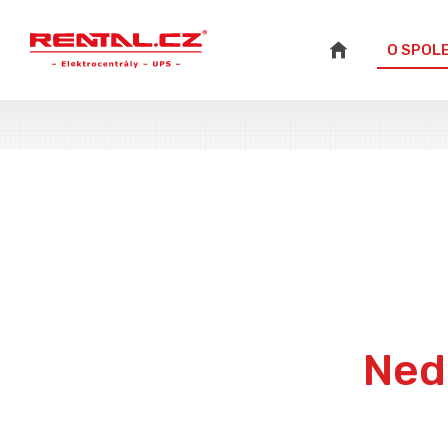
O SPOL
Nedě